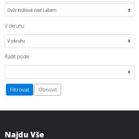
V okruhu
Řadit podle
Filtrovat
Obnovit
Najdu Vše