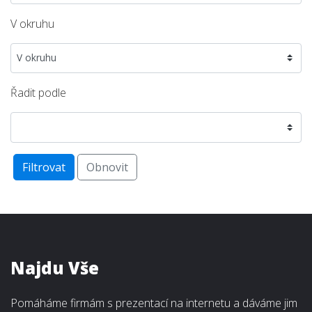
V okruhu
Řadit podle
Filtrovat
Obnovit
Najdu Vše
Pomáháme firmám s prezentací na internetu a dáváme jim