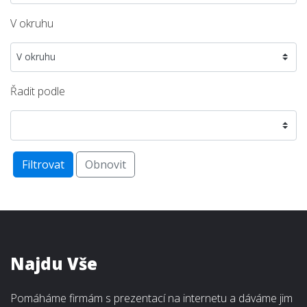
V okruhu
Řadit podle
Filtrovat
Obnovit
Najdu Vše
Pomáháme firmám s prezentací na internetu a dáváme jim