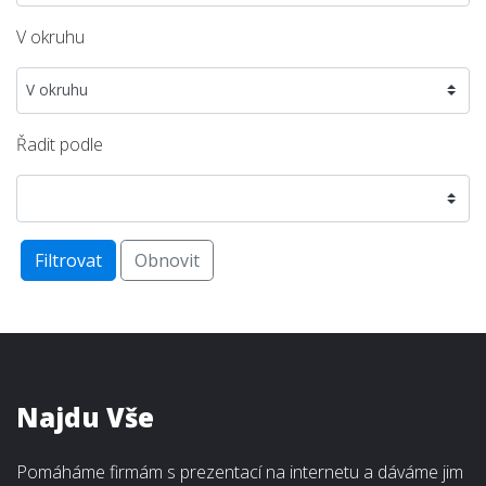
V okruhu
Řadit podle
Filtrovat
Obnovit
Najdu Vše
Pomáháme firmám s prezentací na internetu a dáváme jim