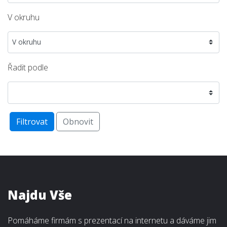
V okruhu
Řadit podle
Filtrovat
Obnovit
Najdu Vše
Pomáháme firmám s prezentací na internetu a dáváme jim