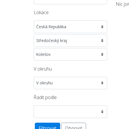
Nic js
Lokace
V okruhu
Řadit podle
Filtrovat
Obnovit