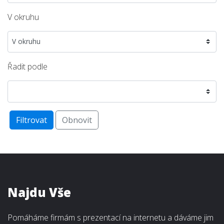
V okruhu
Řadit podle
Filtrovat
Obnovit
Najdu Vše
Pomáháme firmám s prezentací na internetu a dáváme jim