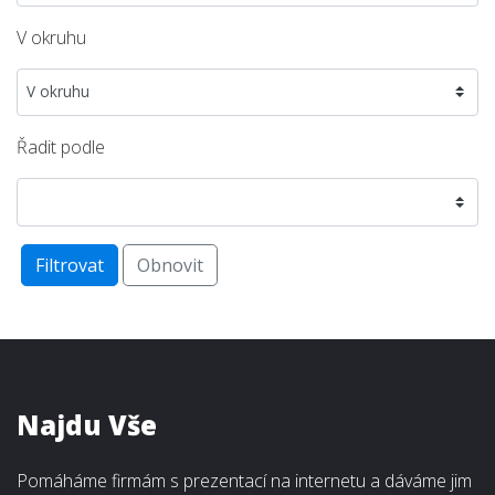
V okruhu
Řadit podle
Filtrovat
Obnovit
Najdu Vše
Pomáháme firmám s prezentací na internetu a dáváme jim