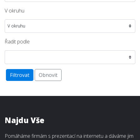
V okruhu
Řadit podle
Filtrovat
Obnovit
Najdu Vše
Pomáháme firmám s prezentací na internetu a dáváme jim