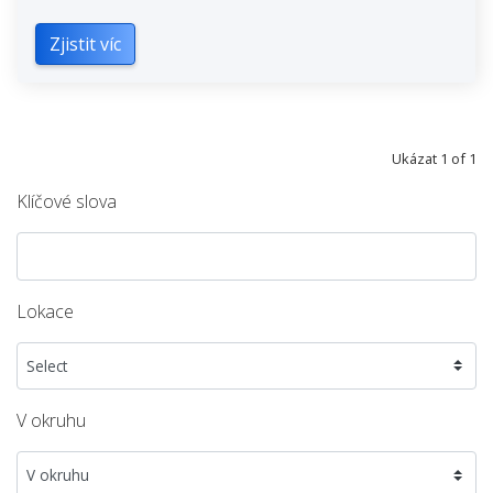
Zjistit víc
Ukázat 1 of 1
Klíčové slova
Lokace
V okruhu