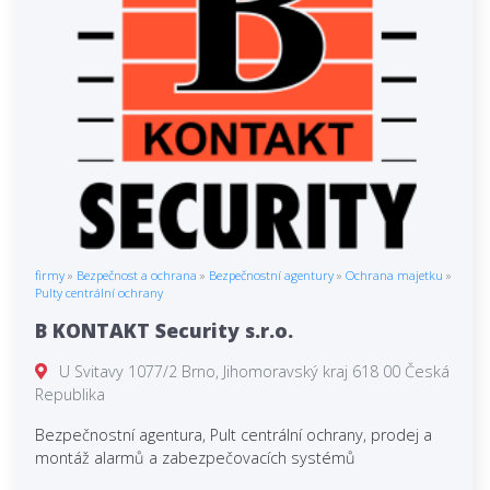
firmy
»
Bezpečnost a ochrana
»
Bezpečnostní agentury
»
Ochrana majetku
»
Pulty centrální ochrany
B KONTAKT Security s.r.o.
U Svitavy 1077/2 Brno, Jihomoravský kraj 618 00 Česká
Republika
Bezpečnostní agentura, Pult centrální ochrany, prodej a
montáž alarmů a zabezpečovacích systémů