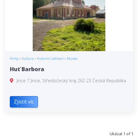
firmy
»
Kultura
»
Kulturní zařízení
»
Muzea
Huť Barbora
Jince 7 Jince, Středočeský kraj 262 23 Česká Republika
Zjistit víc
Ukázat 1 of 1